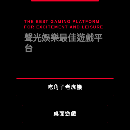
THE BEST GAMING PLATFORM
FOR EXCITEMENT AND LEISURE
聲光娛樂最佳遊戲平
台
吃角子老虎機
桌面遊戲