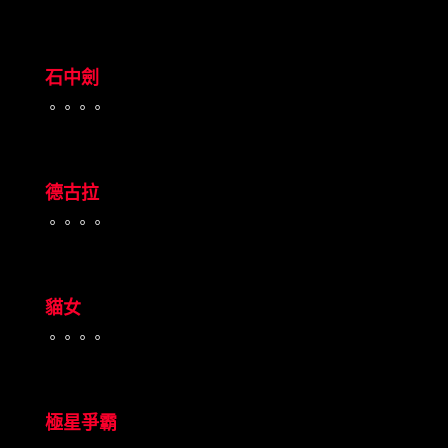
石中劍
。。。。
德古拉
。。。。
貓女
。。。。
極星爭霸