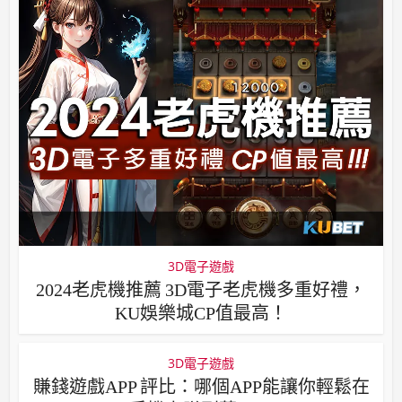
3D電子遊戲
2024老虎機推薦 3D電子老虎機多重好禮，
KU娛樂城CP值最高！
3D電子遊戲
賺錢遊戲APP 評比：哪個APP能讓你輕鬆在