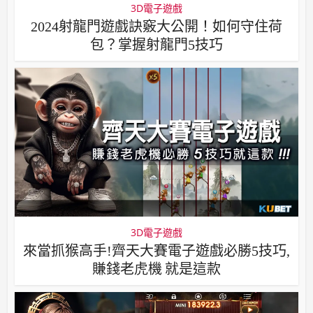
3D電子遊戲
2024射龍門遊戲訣竅大公開！如何守住荷
包？掌握射龍門5技巧
3D電子遊戲
來當抓猴高手!齊天大賽電子遊戲必勝5技巧,
賺錢老虎機 就是這款