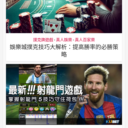
撲克牌遊戲
真人娛樂
真人百家樂
•
•
娛樂城撲克技巧大解析：提高勝率的必勝策
略