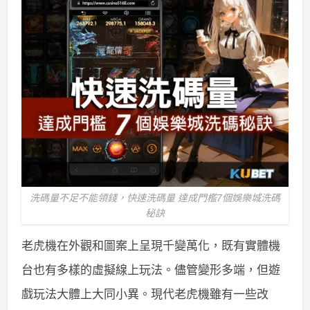
洗碼量不足不能領錢，快速洗碼量 達成門檻7個娛樂城洗碼
秘訣
老虎機在外觀和圖案上呈現千變萬化，既有實體機
台也有多樣的虛擬線上玩法。儘管變形多端，但遊
戲玩法大體上大同小異。現代老虎機雖有一些改