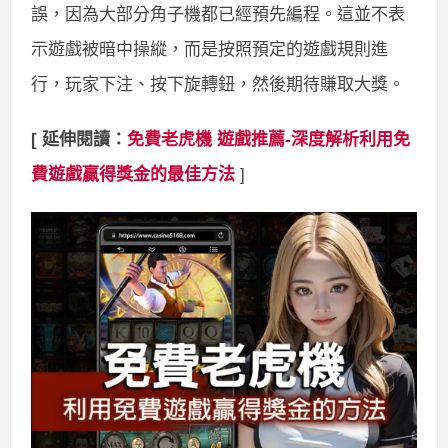
誤，因為大部分角子機都已經預先編程。這並不表
示遊戲被暗中操縱，而是按照預定的遊戲規則進
行，玩家下注、按下旋轉鈕，然後期待賺取大獎。
[ 延伸閱讀：
免費老虎機 遊戲推薦-深度解析利用免
費遊戲贏得獎金的最佳方法
]