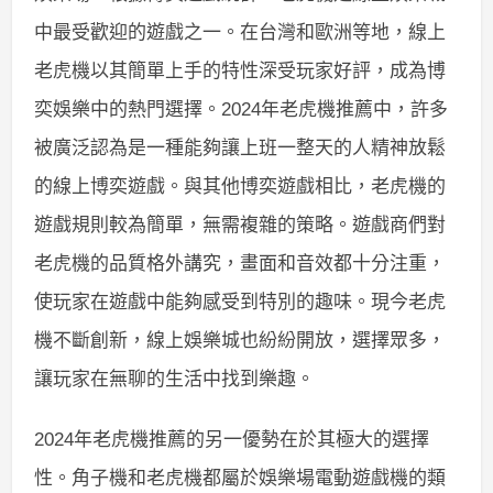
中最受歡迎的遊戲之一。在台灣和歐洲等地，線上
老虎機以其簡單上手的特性深受玩家好評，成為博
奕娛樂中的熱門選擇。2024年老虎機推薦中，許多
被廣泛認為是一種能夠讓上班一整天的人精神放鬆
的線上博奕遊戲。與其他博奕遊戲相比，老虎機的
遊戲規則較為簡單，無需複雜的策略。遊戲商們對
老虎機的品質格外講究，畫面和音效都十分注重，
使玩家在遊戲中能夠感受到特別的趣味。現今老虎
機不斷創新，線上娛樂城也紛紛開放，選擇眾多，
讓玩家在無聊的生活中找到樂趣。
2024年老虎機推薦的另一優勢在於其極大的選擇
性。角子機和老虎機都屬於娛樂場電動遊戲機的類