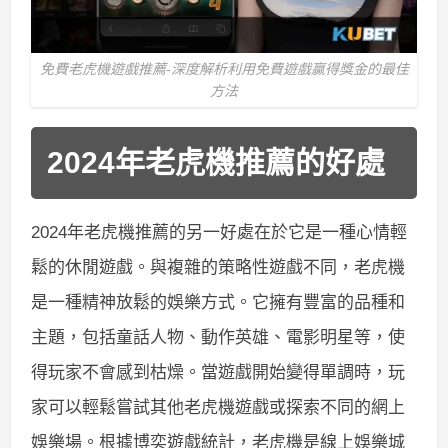
免費老虎機遊戲推薦-深度解析利用免費遊戲贏得獎金的最佳
方法
2024年老虎機推薦的好處
2024年老虎機推薦的另一好處在於它是一種心情輕
鬆的休閒遊戲。與複雜的策略性遊戲不同，老虎機
是一種精神放鬆的娛樂方式。它擁有豐富的品種和
主題，包括童話人物、動作英雄、電影明星等，使
得玩家不會感到枯燥。當遊戲開始變得單調時，玩
家可以輕鬆嘗試其他老虎機遊戲或探索不同的網上
娛樂場。根據博奕遊戲統計，老虎機是線上娛樂城