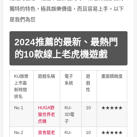
獨特的特色，極具娛樂價值，而且容易上手。以下
是我們為您
2024推薦的最新、最熱門
的10款線上老虎機遊戲
KU娛樂
遊戲名稱
電子
遊
畫面精緻度
上市最
系統
戲
新時間
性
排名
No.1
HUGA野
KU-
10
★★★★★
蠻世界老
3D電
虎機
子
No.2
貪食龍老
KU-
10
★★★★★