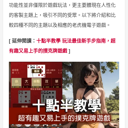
功能性並非僅限於遊戲玩法，更主要體現在人性化
的客製主題上，吸引不同的受眾。以下將介紹和比
較四種不同的主題以及相應的老虎機電子遊戲。
[ 延伸閱讀：
十點半教學 玩法最佳新手步指南，超
有趣又易上手的撲克牌遊戲
]