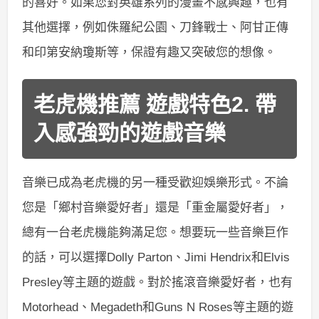
的喜好。如果您對英雄系列的漫畫不感興趣，也有
其他選擇，例如侏羅紀公園、刀鋒戰士、阿甘正傳
和印第安納瓊斯等，保證有趣又突破您的想像。
老虎機推薦 遊戲特色2. 帶
入感強勁的遊戲音樂
音樂已成為老虎機的另一種受歡迎娛樂形式。不論
您是「鄉村音樂愛好者」還是「重金屬愛好者」，
總有一台老虎機能夠滿足您。想要玩一些音樂巨作
的話，可以選擇Dolly Parton、Jimi Hendrix和Elvis
Presley等主題的遊戲。對於搖滾音樂愛好者，也有
Motorhead、Megadeth和Guns N Roses等主題的遊