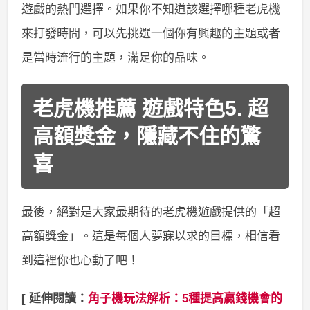
遊戲的熱門選擇。如果你不知道該選擇哪種老虎機
來打發時間，可以先挑選一個你有興趣的主題或者
是當時流行的主題，滿足你的品味。
老虎機推薦 遊戲特色5. 超
高額獎金，隱藏不住的驚
喜
最後，絕對是大家最期待的老虎機遊戲提供的「超
高額獎金」。這是每個人夢寐以求的目標，相信看
到這裡你也心動了吧！
[ 延伸閱讀：
角子機玩法解析：5種提高贏錢機會的