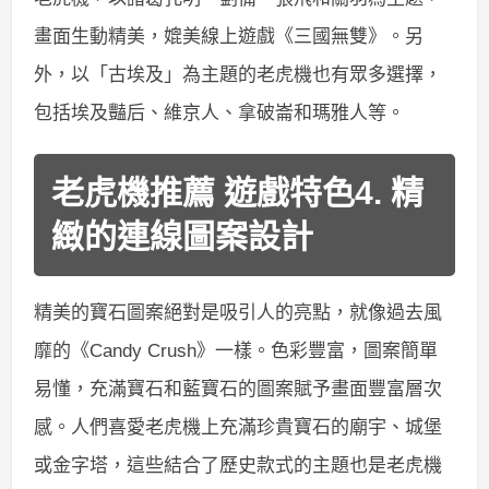
畫面生動精美，媲美線上遊戲《三國無雙》。另
外，以「古埃及」為主題的老虎機也有眾多選擇，
包括埃及豔后、維京人、拿破崙和瑪雅人等。
老虎機推薦 遊戲特色4. 精
緻的連線圖案設計
精美的寶石圖案絕對是吸引人的亮點，就像過去風
靡的《Candy Crush》一樣。色彩豐富，圖案簡單
易懂，充滿寶石和藍寶石的圖案賦予畫面豐富層次
感。人們喜愛老虎機上充滿珍貴寶石的廟宇、城堡
或金字塔，這些結合了歷史款式的主題也是老虎機