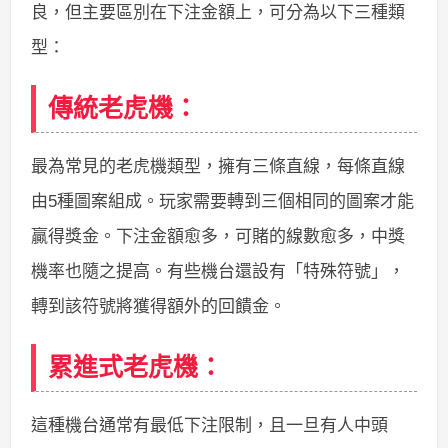
良，但主要區別在下注金額上，可分為以下三種類
型：
傳統老虎機：
最為常見的老虎機類型，擁有三條直線，每條直線
由5種圖案組成。玩家需要轉到三個相同的圖案才能
贏得獎金。下注金額愈多，可賭的線數愈多，中獎
機率也隨之提高。有些機台還設有「特殊符號」，
轉到該符號將獲得額外的回饋金。
累進式老虎機：
這種機台通常有最低下注限制，且一旦有人中頭