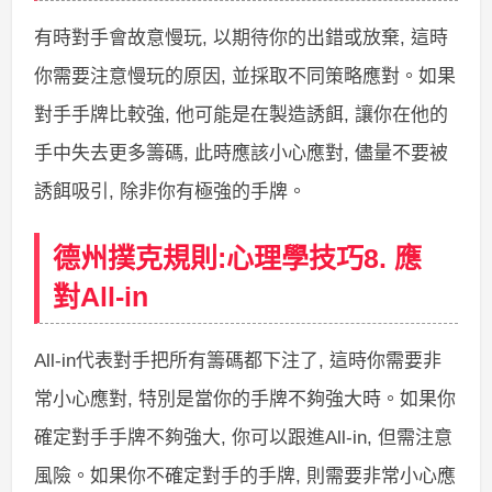
有時對手會故意慢玩, 以期待你的出錯或放棄, 這時
你需要注意慢玩的原因, 並採取不同策略應對。如果
對手手牌比較強, 他可能是在製造誘餌, 讓你在他的
手中失去更多籌碼, 此時應該小心應對, 儘量不要被
誘餌吸引, 除非你有極強的手牌。
德州撲克規則:心理學技巧8. 應
對All-in
All-in代表對手把所有籌碼都下注了, 這時你需要非
常小心應對, 特別是當你的手牌不夠強大時。如果你
確定對手手牌不夠強大, 你可以跟進All-in, 但需注意
風險。如果你不確定對手的手牌, 則需要非常小心應