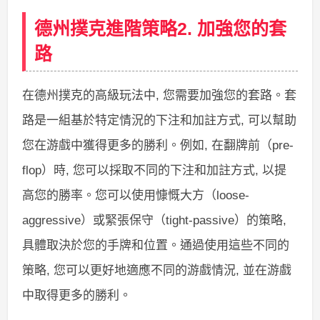
德州撲克進階策略2. 加強您的套
路
在德州撲克的高級玩法中, 您需要加強您的套路。套
路是一組基於特定情況的下注和加註方式, 可以幫助
您在游戲中獲得更多的勝利。例如, 在翻牌前（pre-
flop）時, 您可以採取不同的下注和加註方式, 以提
高您的勝率。您可以使用慷慨大方（loose-
aggressive）或緊張保守（tight-passive）的策略,
具體取決於您的手牌和位置。通過使用這些不同的
策略, 您可以更好地適應不同的游戲情況, 並在游戲
中取得更多的勝利。