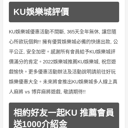
KU娛樂城評價
KU娛樂城優惠活動不間斷, 365天全年無休, 讓您隨
心所欲玩個夠!! 擁有優質娛樂城必備的快速出款, 公
平公正, 安全加密。感謝所有會員給予KU娛樂城評
價滿分的肯定。2022娛樂城推薦KU娛樂城, 祝您遊
戲愉快。更多優惠活動辦法及活動說明請前往好玩
娛樂優惠大全。未來將會推出KU娛樂城多人線上真
人麻將 vs 博弈麻將遊戲, 敬請期待!!
相約好友一起KU 推薦會員
送1000介紹金