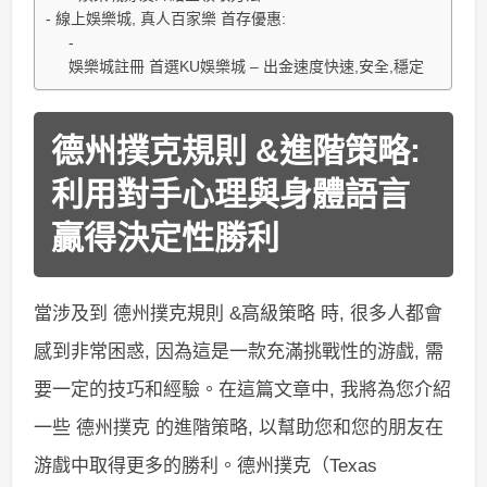
線上娛樂城, 真人百家樂 首存優惠:
娛樂城註冊 首選KU娛樂城 – 出金速度快速,安全,穩定
德州撲克規則 &進階策略:
利用對手心理與身體語言
贏得決定性勝利
當涉及到 德州撲克規則 &高級策略 時, 很多人都會
感到非常困惑, 因為這是一款充滿挑戰性的游戲, 需
要一定的技巧和經驗。在這篇文章中, 我將為您介紹
一些 德州撲克 的進階策略, 以幫助您和您的朋友在
游戲中取得更多的勝利。德州撲克（Texas