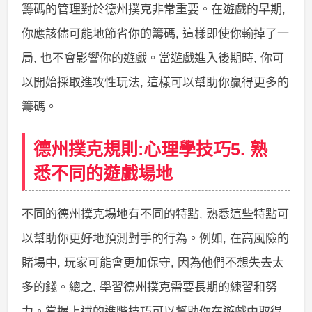
籌碼的管理對於德州撲克非常重要。在遊戲的早期,
你應該儘可能地節省你的籌碼, 這樣即使你輸掉了一
局, 也不會影響你的遊戲。當遊戲進入後期時, 你可
以開始採取進攻性玩法, 這樣可以幫助你贏得更多的
籌碼。
德州撲克規則:心理學技巧5. 熟
悉不同的遊戲場地
不同的德州撲克場地有不同的特點, 熟悉這些特點可
以幫助你更好地預測對手的行為。例如, 在高風險的
賭場中, 玩家可能會更加保守, 因為他們不想失去太
多的錢。總之, 學習德州撲克需要長期的練習和努
力。掌握上述的進階技巧可以幫助你在遊戲中取得