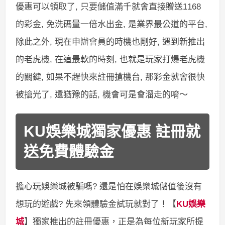
優惠可以領取了, 只要儲值滿千就會直接贈送1168
的彩金, 免洗碼量一倍水出金, 是業界最公道的平台,
除此之外, 現在申辦會員的時機也剛好, 遇到新推出
的老虎機, 在這最軟的時刻, 也就是玩家打爆老虎機
的關鍵, 如果不趕快來註冊搶機台, 那彩金就會很快
被搶光了, 還猶豫的話, 機會可是會溜走的唷～
KU娛樂城獨家優惠 註冊就
送免費體驗金
擔心玩娛樂城被騙嗎? 還是怕在娛樂城儲值後沒有
想玩的遊戲? 先來領體驗金試玩就對了！【
KU娛樂
城
】獨家推出的註冊優惠，正是為每位新玩家所提