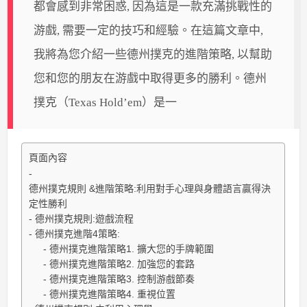
都會感到非常困惑, 因為這是一款充滿挑戰性的
游戲, 需要一定的技巧和經驗。在這篇文章中,
我將為您介紹一些德州撲克的進階策略, 以幫助
您和您的朋友在游戲中取得更多的勝利。德州
撲克（Texas Hold’em）是一
頁面內容
德州撲克規則 &進階策略:利用對手心理與身體語言贏得決
定性勝利
德州撲克規則:遊戲流程
德州撲克進階4策略:
德州撲克進階策略1. 擴大您的手牌範圍
德州撲克進階策略2. 加強您的套路
德州撲克進階策略3. 控制游戲節奏
德州撲克進階策略4. 重視位置