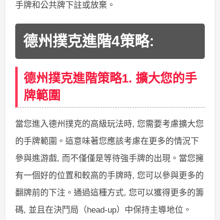
手牌和公共牌下註或放棄。
德州撲克進階4策略:
德州撲克進階策略1. 擴大您的手
牌範圍
當您進入德州撲克的高級玩法時, 您需要考慮擴大您
的手牌範圍。這意味著您應該考慮在更多的情況下
參與進游戲, 而不僅僅是等待強手牌的出現。當您擁
有一個好的位置和較高的手牌時, 您可以參與更多的
翻牌前的下注。通過這種方式, 您可以獲得更多的籌
碼, 並且在決鬥局（head-up）中保持主導地位。