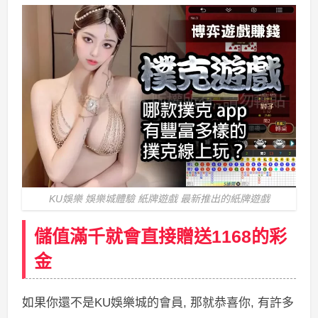
KU娛樂 娛樂城體驗 紙牌遊戲 最新推出的紙牌遊戲
儲值滿千就會直接贈送1168的彩
金
如果你還不是KU娛樂城的會員, 那就恭喜你, 有許多