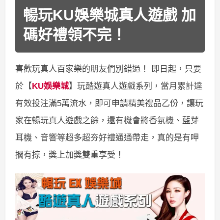
暢玩KU娛樂城真人遊戲 加
碼好禮領不完！
喜歡玩真人百家樂的朋友們別錯過！ 即日起，只要
於【
KU娛樂城
】玩酷遊真人遊戲系列，當月累計達
有效投注滿5萬流水，即可申請精美禮品乙份，讓玩
家在暢玩真人遊戲之餘，還有機會將香氛機、藍芽
耳機、音響等超多超夯好禮通通帶走，真的是有呷
擱有掠，獎上加獎雙重享受！