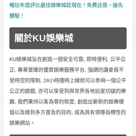
暢玩年度評比最佳娛樂城趁現在！
免費註冊
，搶先
體驗！
關於KU娛樂城
KU娛樂城旨在創造一個安全可靠, 即時便利, 公平公
正, 專業營運的優質娛樂服務平台, 強調的讓會員不
受時空的限制, 24小時隨時上線就可以參與一個公平
公正的遊戲, 亦可以享受到與世界各地玩家切磋的樂
趣, 我們秉持以客為尊的態度, 創造出嶄新的娛樂價
值以及達到多方普及的目的, 成為具有領導指標性的
娛樂網站。