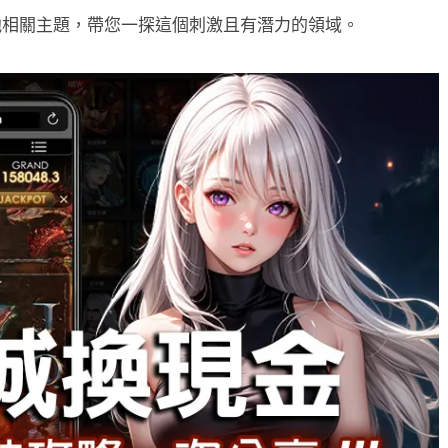
他相關主題，帶您一探這個刺激且有潛力的領域。