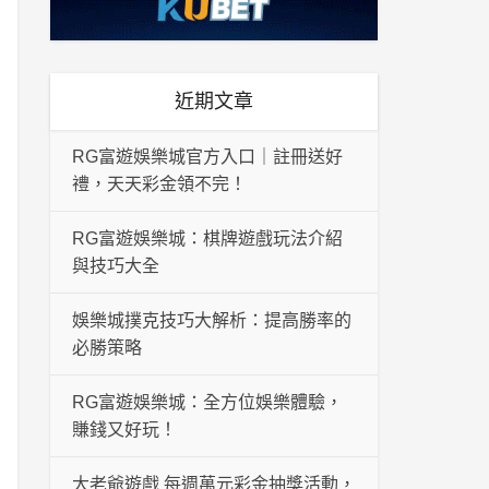
近期文章
RG富遊娛樂城官方入口｜註冊送好
禮，天天彩金領不完！
RG富遊娛樂城：棋牌遊戲玩法介紹
與技巧大全
娛樂城撲克技巧大解析：提高勝率的
必勝策略
RG富遊娛樂城：全方位娛樂體驗，
賺錢又好玩！
大老爺遊戲 每週萬元彩金抽獎活動，