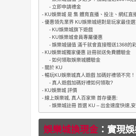
立即申請禮金
KU娛樂城 是 集 體育直播、投注、網紅直
優惠領先業界 KU娛樂城絕對是玩家最佳選
KU娛樂城旗下遊戲
KU娛樂城會員專屬優惠
娛樂城儲值 滿千就會直接贈送1368的
KU娛樂城獨家優惠 註冊就送免費體驗金
如何領取娛樂城體驗金
關於 KU
暢玩KU娛樂城真人遊戲 加碼好禮領不完！
真人遊戲加碼好禮如何領取?
KU娛樂城 評價
線上娛樂城, 真人百家樂 首存優惠:
娛樂城註冊 首選 KU – 出金速度快速,
娛樂城換現金
：實現娛