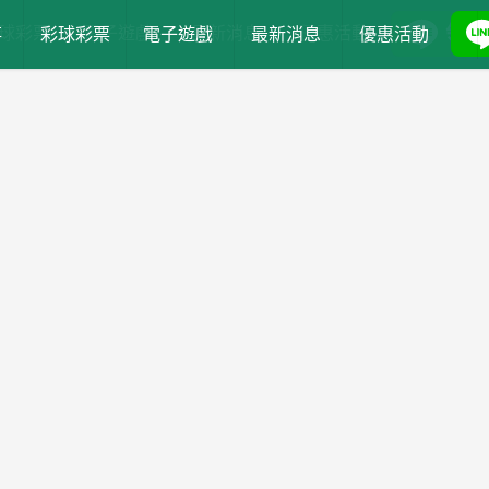
領取
球彩票
電子遊戲
最新消息
優惠活動
事
彩球彩票
電子遊戲
最新消息
優惠活動
KU娛樂城