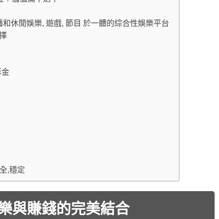
播和休閒娛樂, 遊戲, 節目 於一體的綜合性娛樂平台
擇
彩金
安全,穩定
樂與賺錢的完美結合