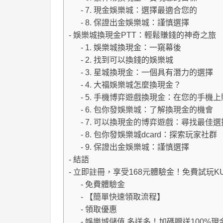
7. 現金娛樂城：選擇最適合您的
8. 保證出金娛樂城：謹慎選擇
娛樂城換現金PTT：輕鬆賺錢的神奇之旅
1. 娛樂城換現金：一窺幕後
2. 找到可以換錢的娛樂城
3. 星城換現金：一個具有潛力的選擇
4. 大福娛樂城怎麼換現金？
5. 手機博弈遊戲換現金：在您的手機上
6. 包你發娛樂城：了解換現金的機會
7. 可以換現金的博弈遊戲：尋找最佳選
8. 包你發娛樂城dcard：探索玩家社群
9. 保證出金娛樂城：謹慎選擇
結語
立即註冊，享受168元體驗金！免費試玩K
免費體驗金
【簡單快速領取流程】
領取優惠
娛樂城儲值 多送多！加碼贈送100%