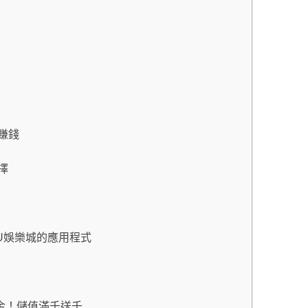
賺錢
擇
U娛樂城的應用程式
現金！儲值滿千送千