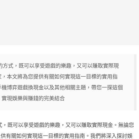
的方式，既可以享受遊戲的樂趣，又可以賺取實際現
家，本文將為您提供有關如何實現這一目標的實用指
手機博弈遊戲換現金以及其他相關主題，帶您一探這個
：實現娛樂與賺錢的完美結合
式，既可以享受遊戲的樂趣，又可以賺取實際現金。無論您
提供有關如何實現這一目標的實用指南。我們將深入探討娛