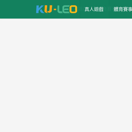
真人遊戲
體育賽事
彩
真人遊戲
體育賽