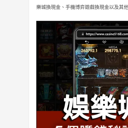
樂城換現金、手機博弈遊戲換現金以及其