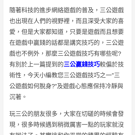
隨著科技的進步網絡遊戲的普及，三公遊戲
也出現在人們的視野裡，而且深受大家的喜
愛，但是大家都知道，只要是遊戲而且想要
在遊戲中贏錢的話都是講究技巧的，三公遊
戲也不例外，那麼三公遊戲技巧有哪些呢?
有別於上一篇提到的
三公贏錢技巧
較偏於技
術性，今天小編教您三公遊戲技巧之一”三
公遊戲如何脫身?”及遊戲心態應保持冷靜與
沉著。
玩三公的朋友很多，大家在切磋的時候會發
現，很多時候遇到稍微厲害一點的玩家就沒