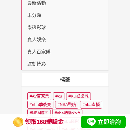
最新活動
未分類
樂透彩球
真人娛樂
真人百家樂
運動博彩
標籤
AV百家樂
ku
KU娛樂城
nba季後賽
NBA戰績
nba直播
NBA賠率
nba賭盤分析
領取168體驗金
立即洽詢
nba賭盤運彩
nba運彩
nba運彩分析
nba運彩怎麼玩