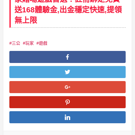
送168體驗金,出金穩定快速,提領
無上限
三公
玩家
遊戲