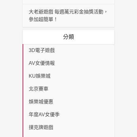
大老爺遊戲 每週萬元彩金抽獎活動，
參加超簡單！
分類
3D電子遊戲
AV女優情報
KU娛樂城
北京賽車
娛樂城優惠
年度AV女優季
撲克牌遊戲