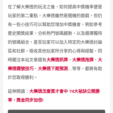
在了解大樂透的玩法之後，如何提高中獎機率便是
玩家的第二重點，大樂透雖然是隨機的遊戲，但仍
有一些小技巧可以幫助您增加中獎機會，例如參考
歷史開獎結果，分析熱門號碼趨勢，以及選擇獨特
的號碼組合，甚至玩家可以加入特定的大樂透討論
區和社群，吸收其他玩家所分享的心得與經驗，同
時關注本站文章還有
大樂透抓牌
、
大樂透拖牌
、
大
樂透選號技巧
、
大樂透下期預測
…等等，都將有助
於您取得勝利。
延伸閱讀：
大樂透怎麼買才會中 ?4大祕訣公開勝
率、獎金同步加倍!