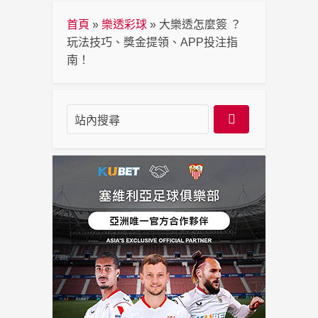
首頁
»
樂透彩球
»
大樂透怎麼簽 ？
玩法技巧、獎金提領、APP投注指
南！