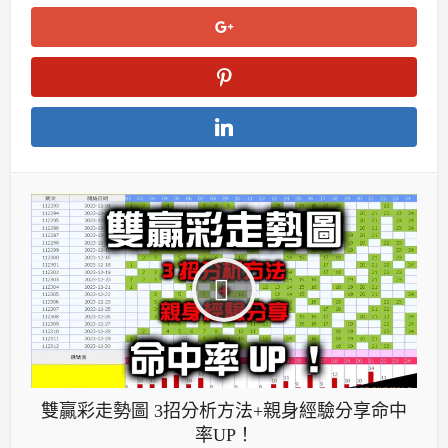
雙贏彩走勢圖 3招分析方法+親身經驗分享命中
率UP！