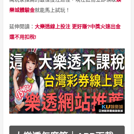
樂城體驗金
就能馬上試玩！
延伸閱讀：
大樂透線上投注 更好賺?中獎火速出金
還不用扣稅!