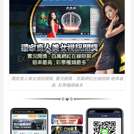
獨家真人美女視訊開獎, 實況開獎 - 百萬網紅在線陪聊 賠率最
高, 彩票種類最多