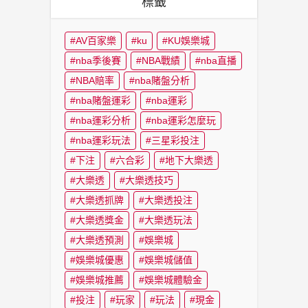
標籤
AV百家樂
ku
KU娛樂城
nba季後賽
NBA戰績
nba直播
NBA賠率
nba賭盤分析
nba賭盤運彩
nba運彩
nba運彩分析
nba運彩怎麼玩
nba運彩玩法
三星彩投注
下注
六合彩
地下大樂透
大樂透
大樂透技巧
大樂透抓牌
大樂透投注
大樂透獎金
大樂透玩法
大樂透預測
娛樂城
娛樂城優惠
娛樂城儲值
娛樂城推薦
娛樂城體驗金
投注
玩家
玩法
現金