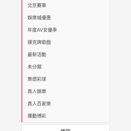
北京賽車
娛樂城優惠
年度AV女優季
撲克牌遊戲
最新活動
未分類
樂透彩球
真人娛樂
真人百家樂
運動博彩