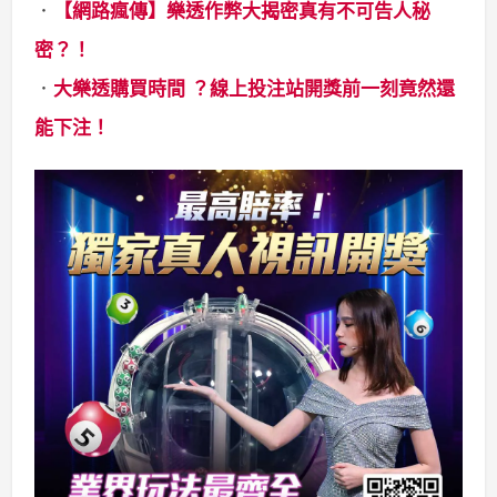
．
【網路瘋傳】樂透作弊大揭密真有不可告人秘
密？！
．
大樂透購買時間 ？線上投注站開獎前一刻竟然還
能下注！