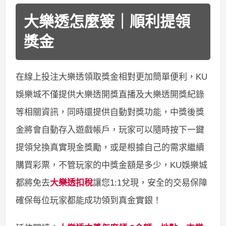
大樂透怎麼簽｜順利提領
獎金
在線上投注大樂透領取獎金相對更加簡單便利，KU
娛樂城不僅提供大樂透開獎直播及大樂透開獎紀錄
等相關資訊，同時還提供自動對獎功能，中獎後獎
金將會自動存入遊戲帳戶，玩家可以隨時按下一鍵
提領兌換真實現金獎勵，或是根據自己的需求繼續
購買彩票，不管玩家的中獎金額是多少，KU娛樂城
都將免去
大樂透扣稅
讓您1:1兌現，安全的交易保障
確保每位玩家都能成功領到真金實銀！