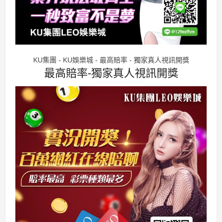
KU集團 - KU娛樂城 - 最高賠率 - 獨家真人視訊開獎
最高賠率-獨家真人視訊開獎