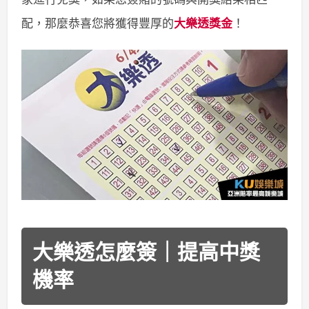
配，那麼恭喜您將獲得豐厚的
大樂透獎金
！
大樂透怎麼簽｜提高中獎
機率