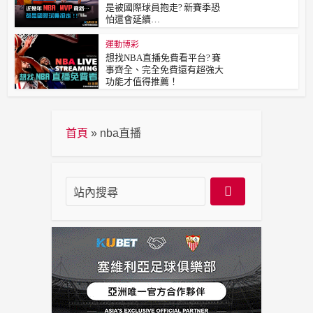
是被國際球員抱走? 新賽季恐
怕還會延續…
運動博彩
想找NBA直播免費看平台? 賽
事齊全、完全免費還有超強大
功能才值得推薦！
首頁
»
nba直播