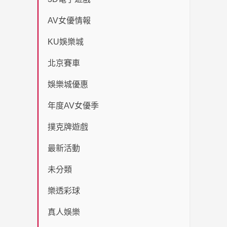
AV女優情報
KU娛樂城
北京賽車
娛樂城優惠
年度AV女優季
撲克牌遊戲
最新活動
未分類
樂透彩球
真人娛樂