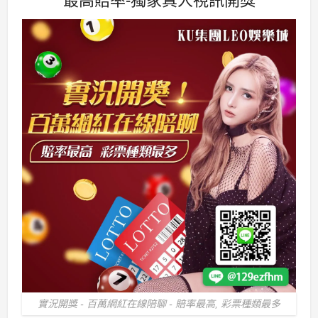
最高賠率-獨家真人視訊開獎
實況開獎 - 百萬網紅在線陪聊 - 賠率最高, 彩票種類最多