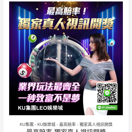
KU集團 - KU娛樂城 - 最高賠率 - 獨家真人視訊開獎