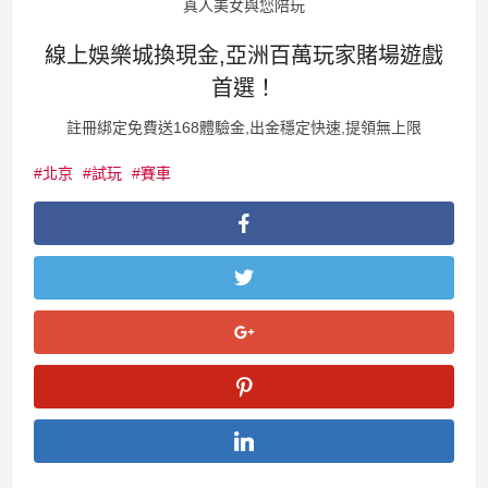
真人美女與您陪玩
線上娛樂城換現金,亞洲百萬玩家賭場遊戲
首選！
註冊綁定免費送168體驗金,出金穩定快速,提領無上限
北京
試玩
賽車