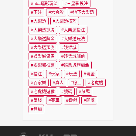
nba運彩玩法
三星彩投注
下注
六合彩
地下大樂透
大樂透
大樂透技巧
大樂透抓牌
大樂透投注
大樂透獎金
大樂透玩法
大樂透預測
娛樂城
娛樂城優惠
娛樂城儲值
娛樂城推薦
娛樂城體驗金
投注
玩家
玩法
現金
百家樂
真人
線上
老虎機
老虎機遊戲
號碼
賭場
賺錢
賽車
遊戲
開獎
體驗