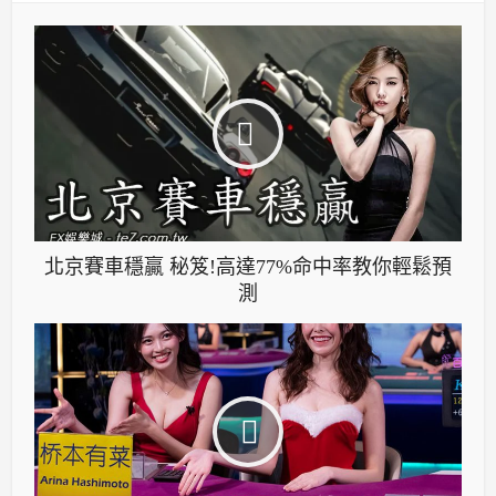
北京賽車穩贏 秘笈!高達77%命中率教你輕鬆預
測